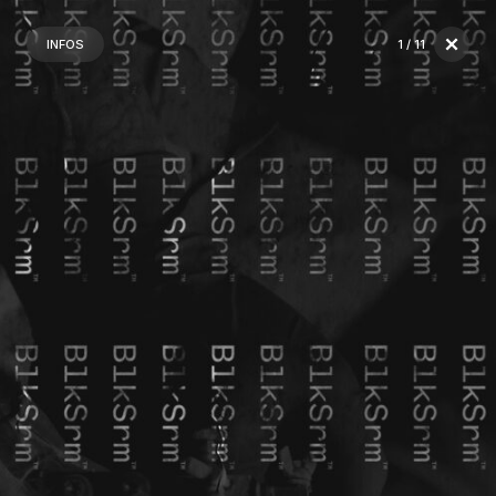
INFOS
1
/ 11
2
3
4
5
6
7
8
9
10
11