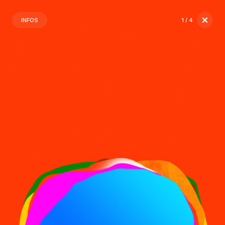
INFOS
1
/ 4
2
3
4